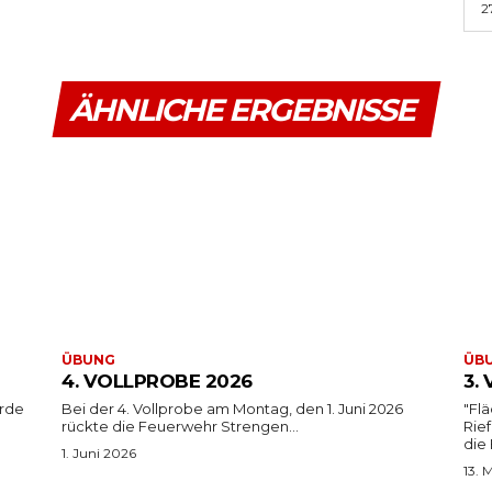
2
ÄHNLICHE ERGEBNISSE
ÜBUNG
ÜB
4. VOLLPROBE 2026
3.
urde
Bei der 4. Vollprobe am Montag, den 1. Juni 2026
"Fl
rückte die Feuerwehr Strengen...
Rie
die
1. Juni 2026
13. 