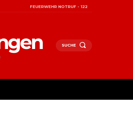
FEUERWEHR NOTRUF - 122
engen
SUCHE
!
2002
MORE