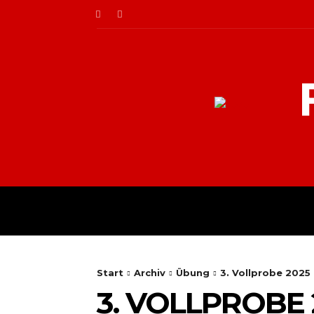
AKTUELLES
Start
Archiv
Übung
3. Vollprobe 2025
3. VOLLPROBE 