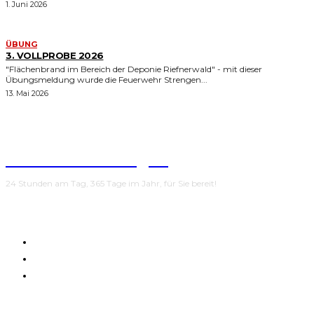
1. Juni 2026
ÜBUNG
3. VOLLPROBE 2026
"Flächenbrand im Bereich der Deponie Riefnerwald" - mit dieser
Übungsmeldung wurde die Feuerwehr Strengen...
13. Mai 2026
Feuerwehr Strengen
24 Stunden am Tag, 365 Tage im Jahr, für Sie bereit!
AKTUELLE ALARMIERUNGEN | LFV-TIROL
DATENSCHUTZERKLÄRUNG
IMPRESSUM