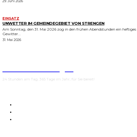
29. Juni 2026
EINSATZ
UNWETTER IM GEMEINDEGEBIET VON STRENGEN
Am Sonntag, den 31. Mai 2026 zog in den frühen Abendstunden ein heftiges
Gewitter...
31. Mai 2026
Feuerwehr Strengen
24 Stunden am Tag, 365 Tage im Jahr, für Sie bereit!
AKTUELLE ALARMIERUNGEN | LFV-TIROL
DATENSCHUTZERKLÄRUNG
IMPRESSUM